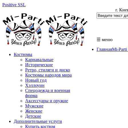
Positive SSL
г. Кие
☰ меню
Главная
Mi-Part
Костюмы
Карнавальные
Исторические
Ретро, стиляги и диско
Костюмы народов мира
Новый год
Хэллоуин
Спецодежда и военная
форма
Аксессуары и оружие
Мужские
Женские
Детские
Дополнительные услуги
Купить костюм