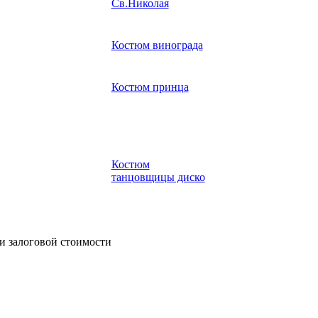
Св.Николая
Костюм винограда
Костюм принца
Костюм
танцовщицы диско
и залоговой стоимости