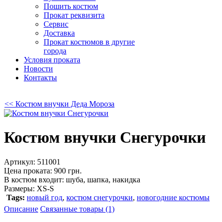
Пошить костюм
Прокат реквизита
Сервис
Доставка
Прокат костюмов в другие
города
Условия проката
Новости
Контакты
<< Костюм внучки Деда Мороза
Костюм внучки Снегурочки
Артикул:
511001
Цена проката: 900 грн.
В костюм входит:
шуба, шапка, накидка
Размеры:
XS-S
Tags:
новый год
,
костюм снегурочки
,
новогодние костюмы
Описание
Связанные товары (1)