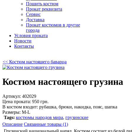
Пошить костюм
Прокат реквизита
Сервис
Доставка
Прокат костюмов в другие
города
Условия проката
Новости
Контакты
<< Костюм настоящего баварца
Костюм настоящего грузина
Артикул:
402029
Цена проката: 950 грн.
В костюм входит:
рубашка, брюки, накидка, пояс, шапка
Размеры:
M-L
Tags:
костюмы народов мира
,
грузинские
Описание
Связанные товары (1)
Грузинский национальный наряд. Костюм состоит из белой ру