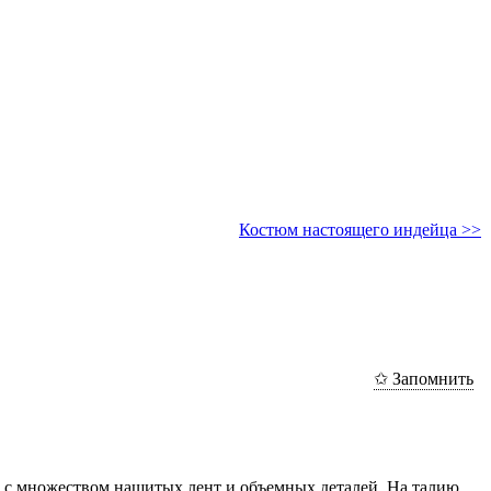
Костюм настоящего индейца >>
✩ Запомнить
о с множеством нашитых лент и объемных деталей. На талию