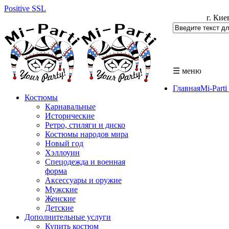
Positive SSL
г. Кие
☰ меню
Главная
Mi-Part
Костюмы
Карнавальные
Исторические
Ретро, стиляги и диско
Костюмы народов мира
Новый год
Хэллоуин
Спецодежда и военная
форма
Аксессуары и оружие
Мужские
Женские
Детские
Дополнительные услуги
Купить костюм